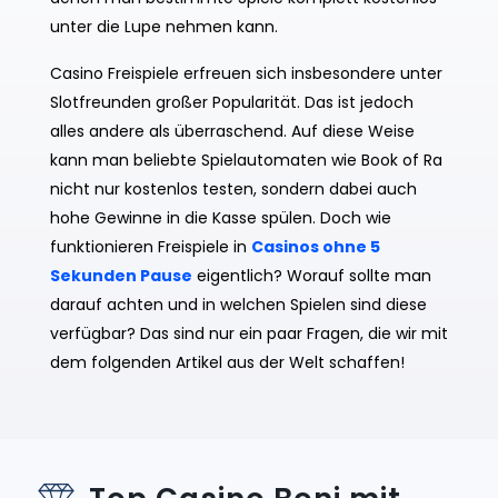
unter die Lupe nehmen kann.
Casino Freispiele erfreuen sich insbesondere unter
Slotfreunden großer Popularität. Das ist jedoch
alles andere als überraschend. Auf diese Weise
kann man beliebte Spielautomaten wie Book of Ra
nicht nur kostenlos testen, sondern dabei auch
hohe Gewinne in die Kasse spülen. Doch wie
funktionieren Freispiele in
Casinos ohne 5
Sekunden Pause
eigentlich? Worauf sollte man
darauf achten und in welchen Spielen sind diese
verfügbar? Das sind nur ein paar Fragen, die wir mit
dem folgenden Artikel aus der Welt schaffen!