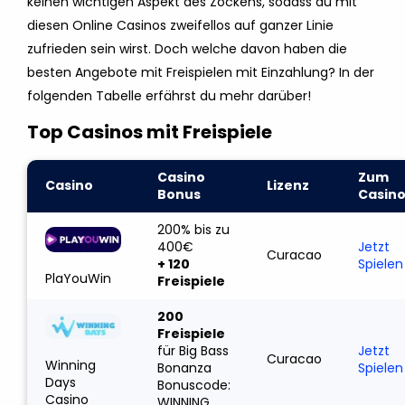
keinen wichtigen Aspekt des Zockens, sodass du mit
diesen Online Casinos zweifellos auf ganzer Linie
zufrieden sein wirst. Doch welche davon haben die
besten Angebote mit Freispielen mit Einzahlung? In der
folgenden Tabelle erfährst du mehr darüber!
Top Casinos mit Freispiele
Casino
Zum
Casino
Lizenz
Bonus
Casin
200% bis zu
400€
Jetzt
Curacao
+ 120
Spielen
PlaYouWin
Freispiele
200
Freispiele
für Big Bass
Jetzt
Curacao
Winning
Bonanza
Spielen
Days
Bonuscode:
Casino
WINNING