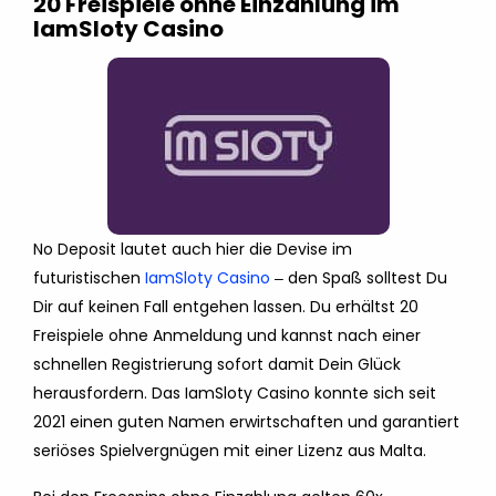
20 Freispiele ohne Einzahlung im
IamSloty Casino
No Deposit lautet auch hier die Devise im
futuristischen
IamSloty Casino
– den Spaß solltest Du
Dir auf keinen Fall entgehen lassen. Du erhältst 20
Freispiele ohne Anmeldung und kannst nach einer
schnellen Registrierung sofort damit Dein Glück
herausfordern. Das IamSloty Casino konnte sich seit
2021 einen guten Namen erwirtschaften und garantiert
seriöses Spielvergnügen mit einer Lizenz aus Malta.