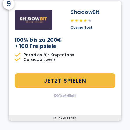
9
ShadowBit
★
★
★
★
★
Casino Test
100% bis zu 200€
+ 100 Freipsiele
Paradies für Kryptofans
Curacao Lizenz
JETZT SPIELEN
18+ AGBs gelten