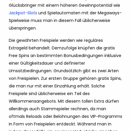
Glücksbringer mit einem höheren Gewinnpotential wie
Jackpot-Slots
und Spielautomaten mit der Megaways-
Spielweise muss man in diesem Fall üblicherweise
überspringen.
Die gewährten Freispiele werden wie reguläres
Extrageld behandelt. Demzufolge knüpfen die gratis
Free Spins an bestimmten Bonusbedingungen inklusive
einer Gültigkeitsdauer und definierter
Umsatzbedingungen. Grundsätzlich gibt es zwei Arten
von Freispielen. Zur ersten Gruppe gehören gratis Spins,
die man nur mit einer Einzahlung erhält. Solche
Freispiele sind üblicherweise ein Teil des
Willkommensangebots. Mit diesem tollen Extra dürfen
allerdings auch Stammspieler rechnen, da man
oftmals Reloads oder Belohnungen des VIP-Programms
in Form von Freispielen entdeckt. Während man in