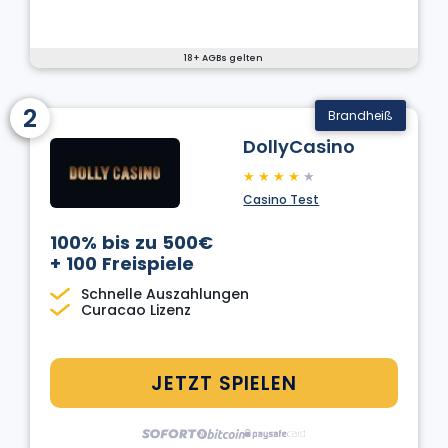
18+ AGBs gelten
2
Brandheiß
DollyCasino
★
★
★
★
★
Casino Test
100% bis zu 500€
+ 100 Freispiele
Schnelle Auszahlungen
Curacao Lizenz
JETZT SPIELEN