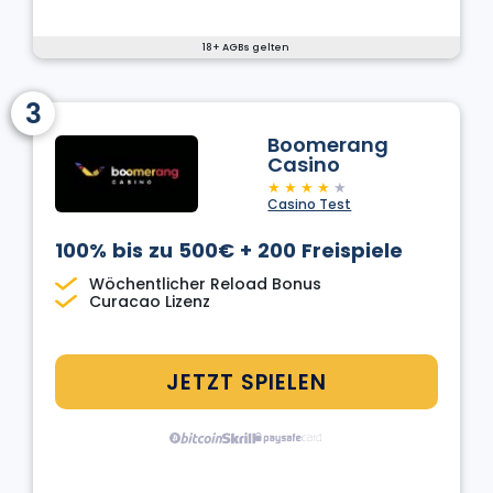
18+ AGBs gelten
3
Boomerang
Casino
★
★
★
★
★
Casino Test
100% bis zu 500€ + 200 Freispiele
Wöchentlicher Reload Bonus
Curacao Lizenz
JETZT SPIELEN