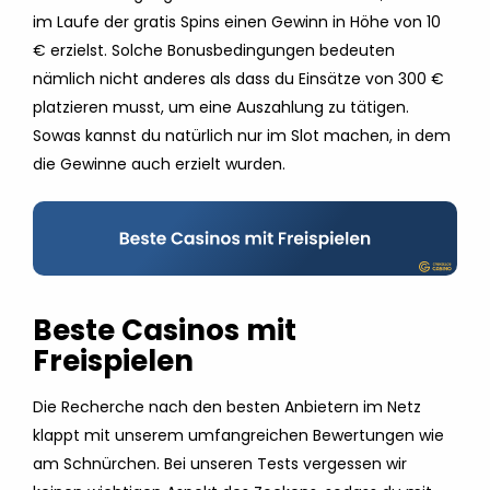
im Laufe der gratis Spins einen Gewinn in Höhe von 10
€ erzielst. Solche Bonusbedingungen bedeuten
nämlich nicht anderes als dass du Einsätze von 300 €
platzieren musst, um eine Auszahlung zu tätigen.
Sowas kannst du natürlich nur im Slot machen, in dem
die Gewinne auch erzielt wurden.
Beste Casinos mit
Freispielen
Die Recherche nach den besten Anbietern im Netz
klappt mit unserem umfangreichen Bewertungen wie
am Schnürchen. Bei unseren Tests vergessen wir