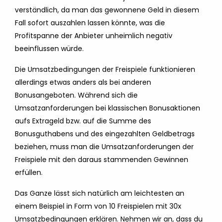
verständlich, da man das gewonnene Geld in diesem
Fall sofort auszahlen lassen könnte, was die
Profitspanne der Anbieter unheimlich negativ
beeinflussen würde.
Die Umsatzbedingungen der Freispiele funktionieren
allerdings etwas anders als bei anderen
Bonusangeboten. Während sich die
Umsatzanforderungen bei klassischen Bonusaktionen
aufs Extrageld bzw. auf die Summe des
Bonusguthabens und des eingezahlten Geldbetrags
beziehen, muss man die Umsatzanforderungen der
Freispiele mit den daraus stammenden Gewinnen
erfüllen.
Das Ganze lässt sich natürlich am leichtesten an
einem Beispiel in Form von 10 Freispielen mit 30x
Umsatzbedingungen erklären. Nehmen wir an, dass du