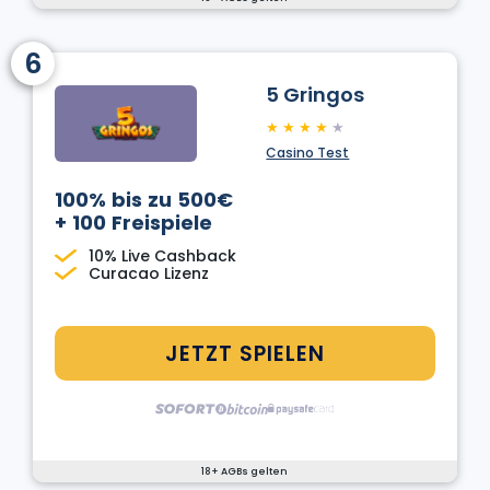
6
5 Gringos
★
★
★
★
★
Casino Test
100% bis zu 500€
+ 100 Freispiele
10% Live Cashback
Curacao Lizenz
JETZT SPIELEN
18+ AGBs gelten