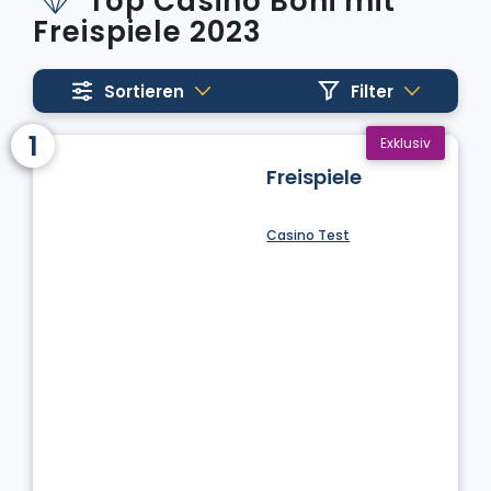
Top Casino Boni mit
Freispiele 2023
Sortieren
Filter
1
Exklusiv
Freispiele
Casino Test