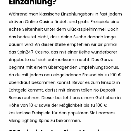
Einzahlung?
Während man klassische Einzahlungsboni in fast jedem
aktiven Online Casino findet, sind gratis Freispiele eine
echte Seltenheit unter dem Glücksspielhimmel. Doch
das bedeutet nicht, dass deine Suche danach lange
dauern wird. An dieser Stelle empfehlen wir dir primär
das Spin247 Casino, das mit einer Reihe wunderbarer
Angebote auf sich aufmerksam macht. Das Ganze
beginnt mit einem überragenden Empfehlungsbonus,
da du mit jedem neu eingeladenen Freund bis zu 100 €
obendrauf bekommen kannst. Bevor es zum Einsatz in
Echtgeld kommt, darfst mit einem tollen No Deposit
Bonus rechnen. Dieser besteht aus einem Guthaben in
Höhe von 10 € sowie der Möglichkeit bis zu 100 €
kostenlose Freispiele für den populären Slot namens
Viking Lighting Spins zu bekommen.