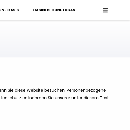
HNE OASIS
CASINOS OHNE LUGAS
 wenn Sie diese Website besuchen. Personenbezogene
 Datenschutz entnehmen Sie unserer unter diesem Text