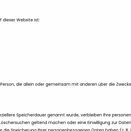
 dieser Website ist:
sche Person, die allein oder gemeinsam mit anderen über die Zwe
eziellere Speicherdauer genannt wurde, verbleiben Ihre persone
 Löschersuchen geltend machen oder eine Einwilligung zur Daten
für die Speicherung Ihrer personenbezogenen Daten haben (z. B.