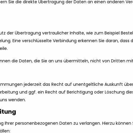
n Sie die direkte Übertragung der Daten an einen anderen Veran
z der Übertragung vertraulicher Inhalte, wie zum Beispiel Bestel
lung. Eine verschlüsselte Verbindung erkennen Sie daran, dass die
ile.
önnen die Daten, die Sie an uns übermitteln, nicht von Dritten m
g
immungen jederzeit das Recht auf unentgeltliche Auskunft übe
beitung und ggf. ein Recht auf Berichtigung oder Löschung die
 uns wenden.
itung
ng Ihrer personenbezogenen Daten zu verlangen. Hierzu können S
llen: