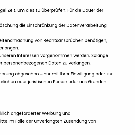
el Zeit, um dies zu überprüfen. Für die Dauer der
öschung die Einschränkung der Datenverarbeitung
r Geltendmachung von Rechtsansprüchen benötigen,
erlangen.
d unseren Interessen vorgenommen werden. Solange
hrer personenbezogenen Daten zu verlangen.
rung abgesehen – nur mit Ihrer Einwilligung oder zur
ichen oder juristischen Person oder aus Gründen
cklich angeforderter Werbung und
hritte im Falle der unverlangten Zusendung von