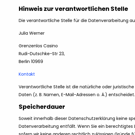
Hinweis zur verantwortlichen Stelle
Die verantwortliche Stelle für die Datenverarbeitung auf
Julia Werner
Grenzenlos Casino
Rudi-Dutschke-Str 23,
Berlin 10969
Kontakt
Verantwortliche Stelle ist die natürliche oder juristi
Daten (z. B. Namen, E-Mail-Adressen o. Ä.) entscheidet.
Speicherdauer
Soweit innerhalb dieser Datenschutzerklärung keine sp
Datenverarbeitung entfällt. Wenn Sie ein berechtigtes
sofern wir keine anderen rechtlich zulässigen Gründe 