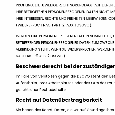
PROFILING. DIE JEWEILIGE RECHTSGRUNDLAGE, AUF DENEN
IHRE BETROFFENEN PERSONENBEZOGENEN DATEN NICHT MEH
IHRE INTERESSEN, RECHTE UND FREIHEITEN ÜBERWIEGEN
(WIDERSPRUCH NACH ART. 21 ABS. 1 DSGVO).
WERDEN IHRE PERSONENBEZOGENEN DATEN VERARBEITET, UM
BETREFFENDER PERSONENBEZOGENER DATEN ZUM ZWECKE DE
VERBINDUNG STEHT. WENN SIE WIDERSPRECHEN, WERDEN
NACH ART. 21 ABS. 2 DSGVO).
Beschwerderecht bei der zuständige
Im Falle von Verstößen gegen die DSGVO steht den Bet
Aufenthalts, ihres Arbeitsplatzes oder des Orts des 
gerichtlicher Rechtsbehelfe.
Recht auf Datenübertragbarkeit
Sie haben das Recht, Daten, die wir auf Grundlage Ihrer 