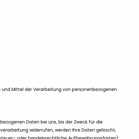
cke und Mittel der Verarbeitung von personenbezogenen
nbezogenen Daten bei uns, bis der Zweck für die
verarbeitung widerrufen, werden Ihre Daten gelöscht,
 steuer- oder handelsrechtliche Aufbewahrungsfristen);