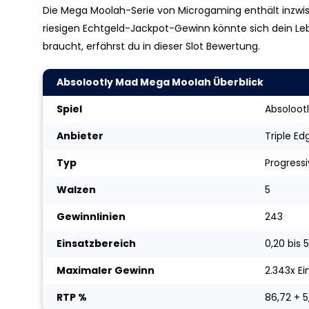
Die Mega Moolah-Serie von Microgaming enthält inzwisch
riesigen Echtgeld-Jackpot-Gewinn könnte sich dein Leb
braucht, erfährst du in dieser Slot Bewertung.
Absolootly Mad Mega Moolah Überblick
Spiel
Absoloot
Anbieter
Triple E
Typ
Progress
Walzen
5
Gewinnlinien
243
Einsatzbereich
0,20 bis 
Maximaler Gewinn
2.343x E
RTP %
86,72 + 5