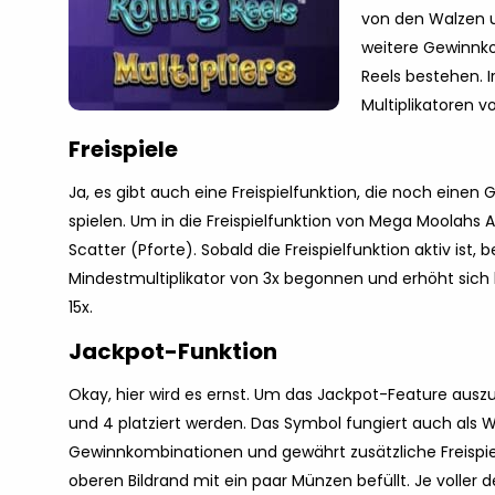
von den Walzen 
weitere Gewinnko
Reels bestehen. I
Multiplikatoren von
Freispiele
Ja, es gibt auch eine Freispielfunktion, die noch einen
spielen. Um in die Freispielfunktion von Mega Moolahs
Scatter (Pforte). Sobald die Freispielfunktion aktiv ist, 
Mindestmultiplikator von 3x begonnen und erhöht sich be
15x.
Jackpot-Funktion
Okay, hier wird es ernst. Um das Jackpot-Feature ausz
und 4 platziert werden. Das Symbol fungiert auch als
Gewinnkombinationen und gewährt zusätzliche Freispiel
oberen Bildrand mit ein paar Münzen befüllt. Je voller de