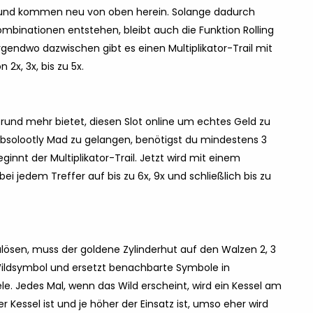
und kommen neu von oben herein. Solange dadurch
mbinationen entstehen, bleibt auch die Funktion Rolling
rgendwo dazwischen gibt es einen Multiplikator-Trail mit
 2x, 3x, bis zu 5x.
 Grund mehr bietet, diesen Slot online um echtes Geld zu
 Absolootly Mad zu gelangen, benötigst du mindestens 3
beginnt der Multiplikator-Trail. Jetzt wird mit einem
i jedem Treffer auf bis zu 6x, 9x und schließlich bis zu
ulösen, muss der goldene Zylinderhut auf den Walzen 2, 3
 Wildsymbol und ersetzt benachbarte Symbole in
e. Jedes Mal, wenn das Wild erscheint, wird ein Kessel am
r Kessel ist und je höher der Einsatz ist, umso eher wird