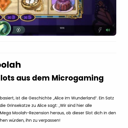
oolah
 Slots aus dem Microgaming
asiert, ist die Geschichte „Alice im Wunderland“. Ein Satz
 Grinsekatze zu Alice sagt: „Wir sind hier alle
 Mega Moolah-Rezension heraus, ob dieser Slot dich in den
hen würden, ihn zu verpassen!