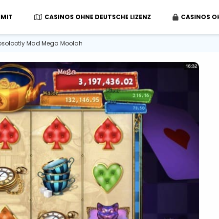
IMIT
CASINOS OHNE DEUTSCHE LIZENZ
CASINOS O
bsolootly Mad Mega Moolah