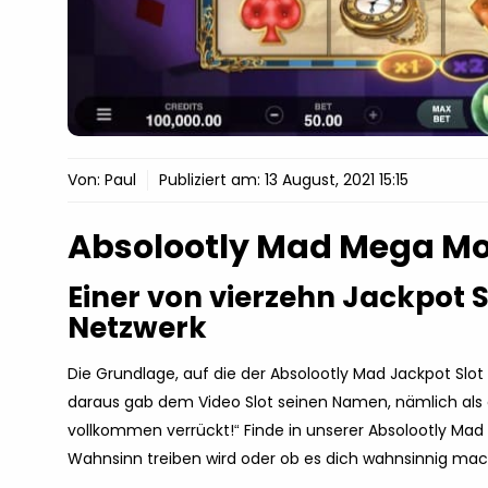
Von:
Paul
Publiziert am:
13 August, 2021 15:15
Absolootly Mad Mega M
Einer von vierzehn Jackpot
Netzwerk
Die Grundlage, auf die der Absolootly Mad Jackpot Slot b
daraus gab dem Video Slot seinen Namen, nämlich als die
vollkommen verrückt!“ Finde in unserer Absolootly Mad
Wahnsinn treiben wird oder ob es dich wahnsinnig mac