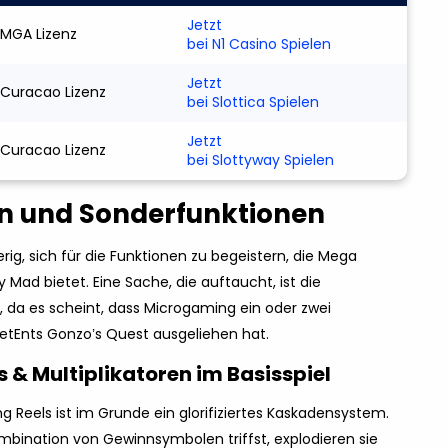
Jetzt
MGA Lizenz
bei N1 Casino Spielen
Jetzt
Curacao Lizenz
bei Slottica Spielen
Jetzt
Curacao Lizenz
bei Slottyway Spielen
n und Sonderfunktionen
ierig, sich für die Funktionen zu begeistern, die Mega
 Mad bietet. Eine Sache, die auftaucht, ist die
da es scheint, dass Microgaming ein oder zwei
etEnts Gonzo’s Quest ausgeliehen hat.
s & Multiplikatoren im Basisspiel
ing Reels ist im Grunde ein glorifiziertes Kaskadensystem.
bination von Gewinnsymbolen triffst, explodieren sie