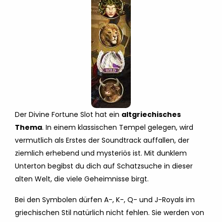
Der Divine Fortune Slot hat ein
altgriechisches
Thema
. In einem klassischen Tempel gelegen, wird
vermutlich als Erstes der Soundtrack auffallen, der
ziemlich erhebend und mysteriös ist. Mit dunklem
Unterton begibst du dich auf Schatzsuche in dieser
alten Welt, die viele Geheimnisse birgt.
Bei den Symbolen dürfen A-, K-, Q- und J-Royals im
griechischen Stil natürlich nicht fehlen. Sie werden von