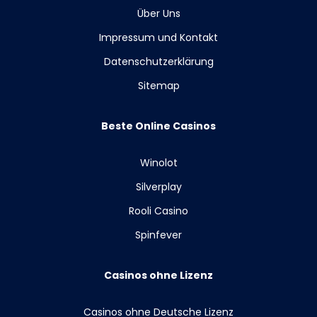
Über Uns
Impressum und Kontakt
Datenschutzerklärung
Sitemap
Beste Online Casinos
Winolot
Silverplay
Rooli Casino
Spinfever
Casinos ohne Lizenz
Casinos ohne Deutsche Lizenz