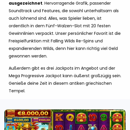
ausgezeichnet
. Hervorragende Grafik, passender
Soundtrack und Features, die sowohl unterhaltsam als
auch lohnend sind. Alles, was Spieler lieben, ist
ordentlich in dem Fünf-Walzen-Slot mit 20 festen
Gewinnlinien verpackt. Unser persönlicher Favorit ist die
Freispielfunktion mit Falling Wilds Re-Spins und
expandierenden Wilds, denn hier kann richtig viel Geld
gewonnen werden.
Außerdem gibt es drei Jackpots im Angebot und der
Mega Progressive Jackpot kann äußerst großzügig sein.
Genieße deine Zeit in diesem antiken griechischen
Tempel.