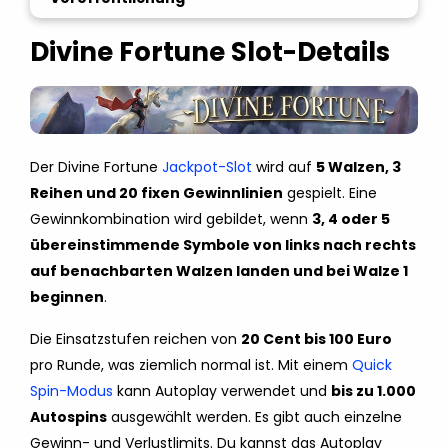
Divine Fortune Slot-Details
Der Divine Fortune
Jackpot-Slot
wird auf
5 Walzen, 3
Reihen und 20 fixen Gewinnlinien
gespielt. Eine
Gewinnkombination wird gebildet, wenn
3, 4 oder 5
übereinstimmende Symbole von links nach rechts
auf benachbarten Walzen landen und bei Walze 1
beginnen
.
Die Einsatzstufen reichen von
20 Cent bis 100 Euro
pro Runde, was ziemlich normal ist. Mit einem
Quick
Spin-Modus
kann Autoplay verwendet und
bis zu 1.000
Autospins
ausgewählt werden. Es gibt auch einzelne
Gewinn- und Verlustlimits. Du kannst das Autoplay