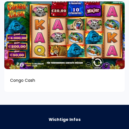
Congo Cash
Wichtige Infos