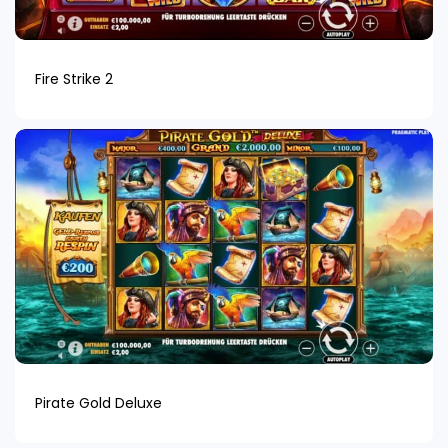
Fire Strike 2
Pirate Gold Deluxe