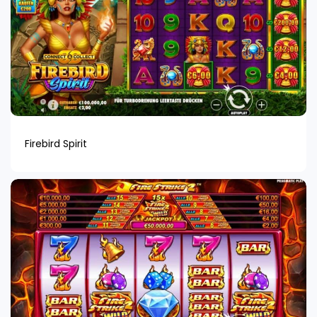
Firebird Spirit