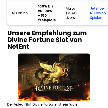
100% bis
Malta
Jetzt bei
zu 100€
N1 Casino
(MGA)
N1 Casino
+ 150
Lizenz
Spielen
freispiele
Unsere Empfehlung zum
Divine Fortune Slot von
NetEnt
Der Video-Slot Divine Fortune ist
einfach