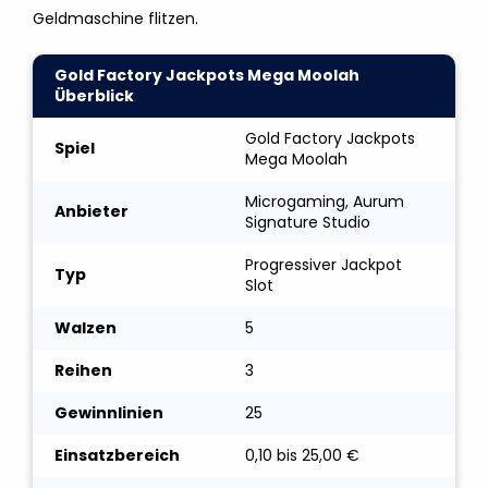
Geldmaschine flitzen.
Gold Factory Jackpots Mega Moolah
Überblick
Gold Factory Jackpots
Spiel
Mega Moolah
Microgaming, Aurum
Anbieter
Signature Studio
Progressiver Jackpot
Typ
Slot
Walzen
5
Reihen
3
Gewinnlinien
25
Einsatzbereich
0,10 bis 25,00 €