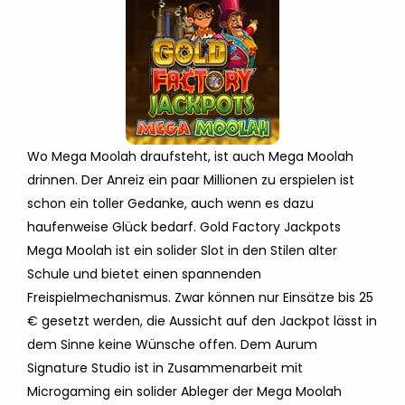
Wo Mega Moolah draufsteht, ist auch Mega Moolah
drinnen. Der Anreiz ein paar Millionen zu erspielen ist
schon ein toller Gedanke, auch wenn es dazu
haufenweise Glück bedarf. Gold Factory Jackpots
Mega Moolah ist ein solider Slot in den Stilen alter
Schule und bietet einen spannenden
Freispielmechanismus. Zwar können nur Einsätze bis 25
€ gesetzt werden, die Aussicht auf den Jackpot lässt in
dem Sinne keine Wünsche offen. Dem Aurum
Signature Studio ist in Zusammenarbeit mit
Microgaming ein solider Ableger der Mega Moolah