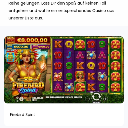
Reihe gelungen. Lass Dir den Spaß auf keinen Fall
entgehen und wähle ein entsprechendes Casino aus
unserer Liste aus.
Firebird Spirit