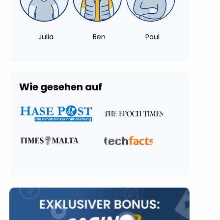
Julia
Ben
Paul
Wie gesehen auf