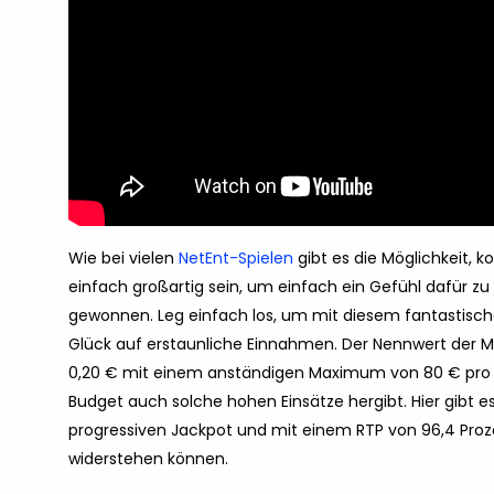
Wie bei vielen
NetEnt-Spielen
gibt es die Möglichkeit, ko
einfach großartig sein, um einfach ein Gefühl dafür zu
gewonnen. Leg einfach los, um mit diesem fantastisch
Glück auf erstaunliche Einnahmen. Der Nennwert der Mü
0,20 € mit einem anständigen Maximum von 80 € pro Ru
Budget auch solche hohen Einsätze hergibt. Hier gibt 
progressiven Jackpot und mit einem RTP von 96,4 Proze
widerstehen können.