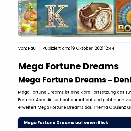
Von:
Paul
Publiziert am:
19 Oktober, 2021 12:44
Mega Fortune Dreams
Mega Fortune Dreams – Denk
Mega Fortune Dreams ist eine klare Fortsetzung des zu
Fortune. Aber dieser baut darauf auf und geht noch v
erweitert Mega Fortune Dreams das Thema Opulenz und 
Mega Fortune Dreams auf einen Blick