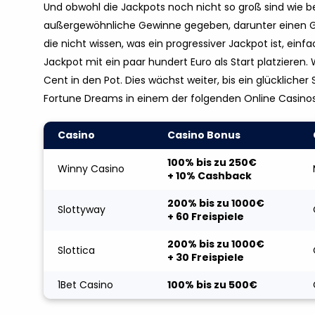
Und obwohl die Jackpots noch nicht so groß sind wie bei
außergewöhnliche Gewinne gegeben, darunter einen Gewi
die nicht wissen, was ein progressiver Jackpot ist, einf
Jackpot mit ein paar hundert Euro als Start platzieren. W
Cent in den Pot. Dies wächst weiter, bis ein glücklicher 
Fortune Dreams in einem der folgenden Online Casinos 
Casino
Casino Bonus
100% bis zu 250€
Winny Casino
+ 10% Cashback
200% bis zu 1000€
Slottyway
+ 60 Freispiele
200% bis zu 1000€
Slottica
+ 30 Freispiele
1Bet Casino
100% bis zu 500€