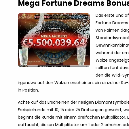
Mega Fortune Dreams Bonus
Das erste und o
Fortune Dreams a
von Palmen darg
Standardsymbole
Gewinnkombinati
während der ern
Walze angezeigt
sollten fünf davo
den die Wild-Sym
irgendwo auf den Walzen erscheinen, ein einzelner Re-S
in Position.
Achte auf das Erscheinen der riesigen Diamantsymbole.
Freispielrunde mit 10, 15 oder 25 Drehungen gewährt, w
beginnt die Runde mit einem dreifachen Multiplikator. 
auftaucht, diesen Multiplikator um 1 oder 2 erhöhen ode