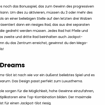
 es noch das Bonusspiel, das zum Gewinn des progressiven
 kann. Um dies zu aktivieren, müssen du 3 oder mehr des
 an einer beliebigen Stelle auf den letzten drei Walzen
räsentiert dann ein riesiges Rad, das aus drei separaten
 die gedreht werden müssen. Jedes Rad hat Pfeile und
s zweite und dritte Rad beinhalten auch Jackpot-
n du das Zentrum erreichst, gewinnst du den Mega-
ls!
e Dreams
-Slot ist nach wie vor ein äußerst beliebtes Spiel und es
, warum. Das Design passt perfekt zum Luxusthema.
le sorgen für die Möglichkeit, hohe Gewinne einzufahren,
ltiplikatoren eine Top-Kombination bilden. Der maximale
t für einen Jackpot-Slot riesig.