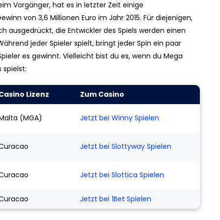
m Vorgänger, hat es in letzter Zeit einige
nn von 3,6 Millionen Euro im Jahr 2015. Für diejenigen,
ach ausgedrückt, die Entwickler des Spiels werden einen
ährend jeder Spieler spielt, bringt jeder Spin ein paar
Spieler es gewinnt. Vielleicht bist du es, wenn du Mega
spielst:
Casino Lizenz
Zum Casino
Malta (MGA)
Jetzt bei Winny Spielen
Curacao
Jetzt bei Slottyway Spielen
Curacao
Jetzt bei Slottica Spielen
Curacao
Jetzt bei 1Bet Spielen