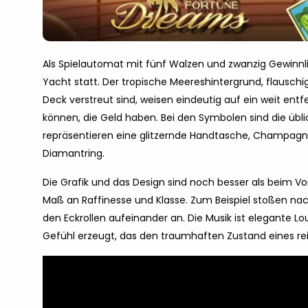
Als Spielautomat mit fünf Walzen und zwanzig Gewinnli
Yacht statt. Der tropische Meereshintergrund, flauschi
Deck verstreut sind, weisen eindeutig auf ein weit entfe
können, die Geld haben. Bei den Symbolen sind die übli
repräsentieren eine glitzernde Handtasche, Champagnerf
Diamantring.
Die Grafik und das Design sind noch besser als beim V
Maß an Raffinesse und Klasse. Zum Beispiel stoßen na
den Eckrollen aufeinander an. Die Musik ist elegante 
Gefühl erzeugt, das den traumhaften Zustand eines re