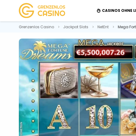
CASINOS OHNE L
Grenzenlos Casino
Jackpot Slots
NetEnt
Mega For