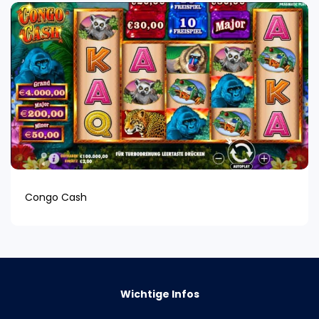
Congo Cash
Wichtige Infos