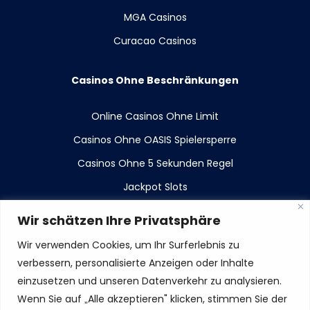
MGA Casinos
Curacao Casinos
Casinos Ohne Beschränkungen
Online Casinos Ohne Limit
Casinos Ohne OASIS Spielersperre
Casinos Ohne 5 Sekunden Regel
Jackpot Slots
Wir schätzen Ihre Privatsphäre
Glücksspiel kann süchtig machen. Bitte spiele
verantwortungsvoll.
Wir verwenden Cookies, um Ihr Surferlebnis zu
verbessern, personalisierte Anzeigen oder Inhalte
einzusetzen und unseren Datenverkehr zu analysieren.
Wenn Sie auf „Alle akzeptieren" klicken, stimmen Sie der