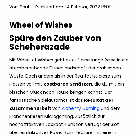
Von:
Paul
Publiziert am:
14 Februar, 2022 16:01
Wheel of Wishes
Spüre den Zauber von
Scheherazade
Mit Wheel of Wishes geht es auf eine lange Reise in die
atemberaubende Dünenlandschaft der arabischen
Wüste. Doch anders als in der Realität ist diese zum
Platzen voll mit
kostbaren Schätzen
, die du mit ein
bisschen Glück nach Hause bringen kannst. Der
fantastische Spielautomat ist das
Resultat der
Zusammenarbeit
von
Alchemy Gaming
und dem
Branchenriesen Microgaming. Zusätzlich zur
hochattraktiven Jackpot-Funktion verfügt der Slot
über ein lukratives Power Spin-Feature mit einem