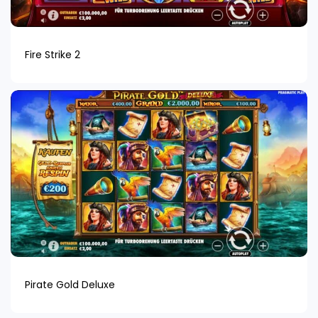
Fire Strike 2
Pirate Gold Deluxe