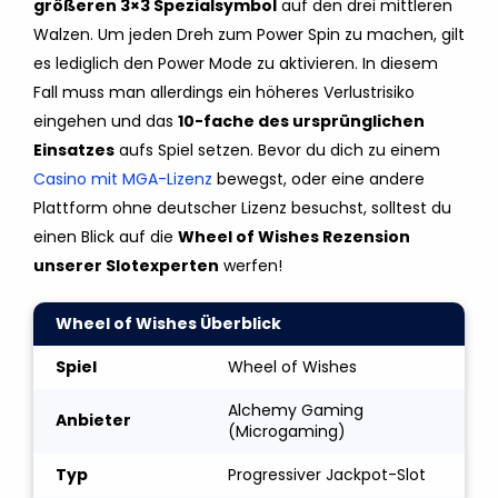
größeren 3×3 Spezialsymbol
auf den drei mittleren
Walzen. Um jeden Dreh zum Power Spin zu machen, gilt
es lediglich den Power Mode zu aktivieren. In diesem
Fall muss man allerdings ein höheres Verlustrisiko
eingehen und das
10-fache des ursprünglichen
Einsatzes
aufs Spiel setzen. Bevor du dich zu einem
Casino mit MGA-Lizenz
bewegst, oder eine andere
Plattform ohne deutscher Lizenz besuchst, solltest du
einen Blick auf die
Wheel of Wishes Rezension
unserer Slotexperten
werfen!
Wheel of Wishes Überblick
Spiel
Wheel of Wishes
Alchemy Gaming
Anbieter
(Microgaming)
Typ
Progressiver Jackpot-Slot