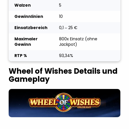
Walzen
5
Gewinnlinien
10
Einsatzbereich
0,1 – 25 €
Maximaler
800x Einsatz (ohne
Gewinn
Jackpot)
RTP %
93,34%
Wheel of Wishes Details und
Gameplay