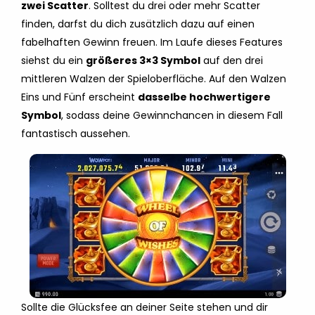
zwei Scatter
. Solltest du drei oder mehr Scatter
finden, darfst du dich zusätzlich dazu auf einen
fabelhaften Gewinn freuen. Im Laufe dieses Features
siehst du ein
größeres 3×3 Symbol
auf den drei
mittleren Walzen der Spieloberfläche. Auf den Walzen
Eins und Fünf erscheint
dasselbe hochwertigere
Symbol
, sodass deine Gewinnchancen in diesem Fall
fantastisch aussehen.
Sollte die Glücksfee an deiner Seite stehen und dir