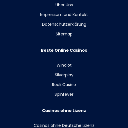
Über Uns
Impressum und Kontakt
Datenschutzerklärung
Sitemap
Beste Online Casinos
Winolot
Silverplay
Rooli Casino
Spinfever
Casinos ohne Lizenz
Casinos ohne Deutsche Lizenz