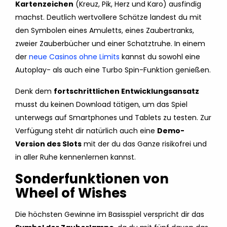
Kartenzeichen
(Kreuz, Pik, Herz und Karo) ausfindig
machst. Deutlich wertvollere Schätze landest du mit
den Symbolen eines Amuletts, eines Zaubertranks,
zweier Zauberbücher und einer Schatztruhe. In einem
der
neue Casinos ohne Limits
kannst du sowohl eine
Autoplay- als auch eine Turbo Spin-Funktion genießen.
Denk dem
fortschrittlichen Entwicklungsansatz
musst du keinen Download tätigen, um das Spiel
unterwegs auf Smartphones und Tablets zu testen. Zur
Verfügung steht dir natürlich auch eine
Demo-
Version des Slots
mit der du das Ganze risikofrei und
in aller Ruhe kennenlernen kannst.
Sonderfunktionen von
Wheel of Wishes
Die höchsten Gewinne im Basisspiel verspricht dir das