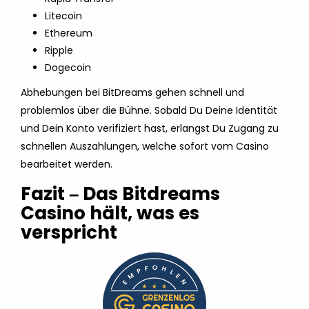
Litecoin
Ethereum
Ripple
Dogecoin
Abhebungen bei BitDreams gehen schnell und
problemlos über die Bühne. Sobald Du Deine Identität
und Dein Konto verifiziert hast, erlangst Du Zugang zu
schnellen Auszahlungen, welche sofort vom Casino
bearbeitet werden.
Fazit – Das Bitdreams
Casino hält, was es
verspricht