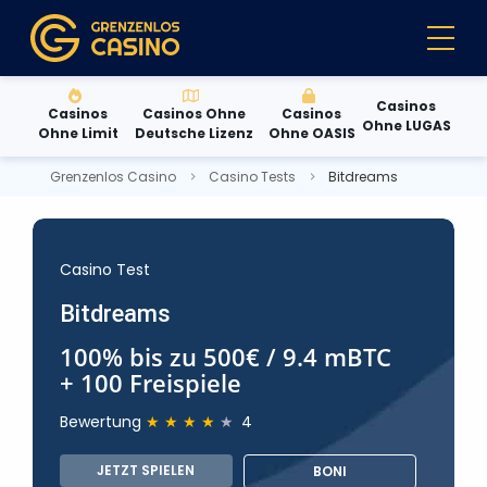
Casinos
Casinos
Casinos Ohne
Casinos
Ohne LUGAS
Ohne Limit
Deutsche Lizenz
Ohne OASIS
Grenzenlos Casino
Casino Tests
Bitdreams
Casino Test
Bitdreams
100% bis zu 500€ / 9.4 mBTC
+ 100 Freispiele
Bewertung
★
★
★
★
★
4
JETZT SPIELEN
BONI