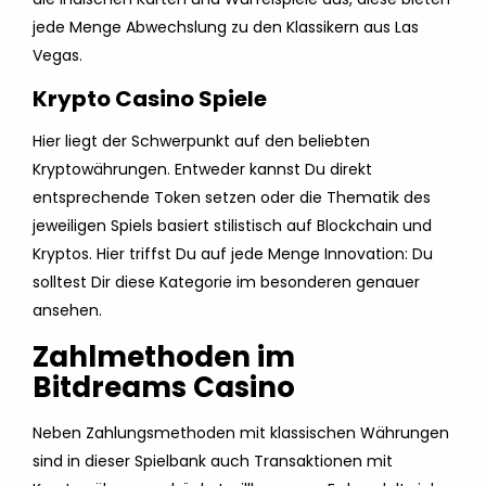
jede Menge Abwechslung zu den Klassikern aus Las
Vegas.
Krypto Casino Spiele
Hier liegt der Schwerpunkt auf den beliebten
Kryptowährungen. Entweder kannst Du direkt
entsprechende Token setzen oder die Thematik des
jeweiligen Spiels basiert stilistisch auf Blockchain und
Kryptos. Hier triffst Du auf jede Menge Innovation: Du
solltest Dir diese Kategorie im besonderen genauer
ansehen.
Zahlmethoden im
Bitdreams Casino
Neben Zahlungsmethoden mit klassischen Währungen
sind in dieser Spielbank auch Transaktionen mit