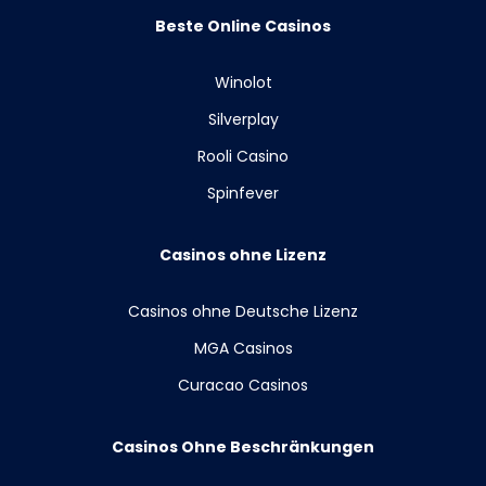
Beste Online Casinos
Winolot
Silverplay
Rooli Casino
Spinfever
Casinos ohne Lizenz
Casinos ohne Deutsche Lizenz
MGA Casinos
Curacao Casinos
Casinos Ohne Beschränkungen