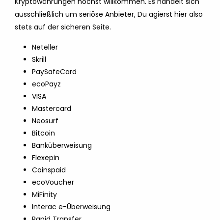
Kryptowährungen höchst willkommen. Es handelt sich
ausschließlich um seriöse Anbieter, Du agierst hier also
stets auf der sicheren Seite.
Neteller
Skrill
PaySafeCard
ecoPayz
VISA
Mastercard
Neosurf
Bitcoin
Banküberweisung
Flexepin
Coinspaid
ecoVoucher
MiFinity
Interac e-Überweisung
Rapid Transfer