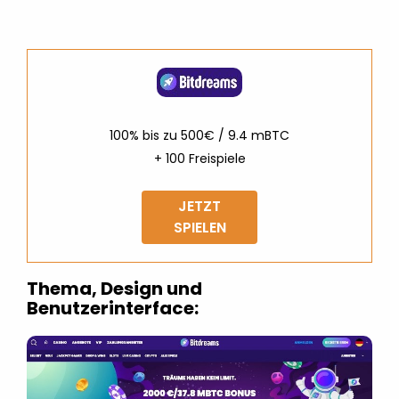
100% bis zu 500€ / 9.4 mBTC
+ 100 Freispiele
JETZT
SPIELEN
Thema, Design und
Benutzerinterface: