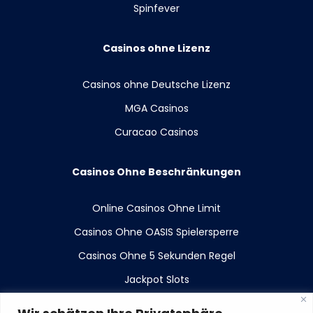
Spinfever
Casinos ohne Lizenz
Casinos ohne Deutsche Lizenz
MGA Casinos
Curacao Casinos
Casinos Ohne Beschränkungen
Online Casinos Ohne Limit
Casinos Ohne OASIS Spielersperre
Casinos Ohne 5 Sekunden Regel
Jackpot Slots