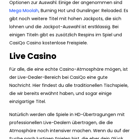
Optionen zur Auswahl. Einige der angenommen sind
Mega Moolah
, Burning Hot und Gunslinger: Reloaded. Es
gibt noch weitere Titel mit hohen Jackpots, die sich
lohnen und die Jackpot-Auswahl ist erstklassig. Bei
einigen Titeln gibt es zusätzlich Respins im Spiel und
CasiQo Casino kostenlose Freispiele.
Live Casino
Für alle, die eine echte Casino-Atmosphäre mögen, ist
der Live-Dealer-Bereich bei CasiQo eine gute
Nachricht. Hier findest du alle traditionellen Tischspiele,
die wir bereits erwähnt haben, und sogar einige
einzigartige Titel.
Natürlich werden alle Spiele in HD-Übertragungen mit
professionellen Live-Dealern übertragen, die die
Atmosphäre noch intensiver machen. Wenn du auf der
Suche nach lustigen Spielen bist, die eher dein Glück