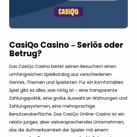
CasiQo Casino – Seriös oder
Betrug?
Das CasiQo Casino bietet seinen Besuchern einen
umfangreichen Spielkatalog aus verschiedenen
Genres, Themen und Spielarten. Für ein komfortables
Spiel gibt es alles, was nötig ist – eine transparente
Zahlungspolitik, eine große Auswahl an Währungen und
Zahlungssystemen, eine mehrsprachige
Benutzeroberfläche. Das CasiQo Online-Casino ist ein
relativ junges, aber vielversprechendes Unternehmen,
das die Aufmerksamkeit der Spieler mit einem