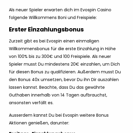
Als neuer Spieler erwarten dich im Evospin Casino
folgende Willkommens Boni und Freispiele:
Erster Einzahlungsbonus
Zurzeit gibt es bei Evospin einen einmaligen
Willkommensbonus für die erste Einzahlung in Höhe
von 100% bis zu 300€ und 100 Freispiele. Als neuer
Spieler musst Du mindestens 20€ einzahlen, um Dich
für diesen Bonus zu qualifizieren. Außerdem musst Du
den Bonus 40x umsetzen, bevor Du ihn Dir auszahlen
lassen kannst. Beachte, dass Du das gewährte
Guthaben innerhalb von 14 Tagen aufbrauchst,
ansonsten verfällt es.
Ausserdem kannst Du bei Evospin weitere Bonus
Aktionen genießen, darunter: