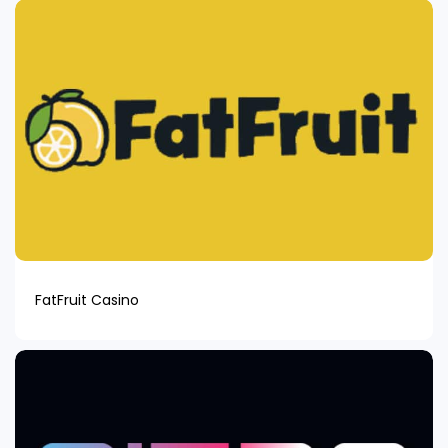
FatFruit Casino