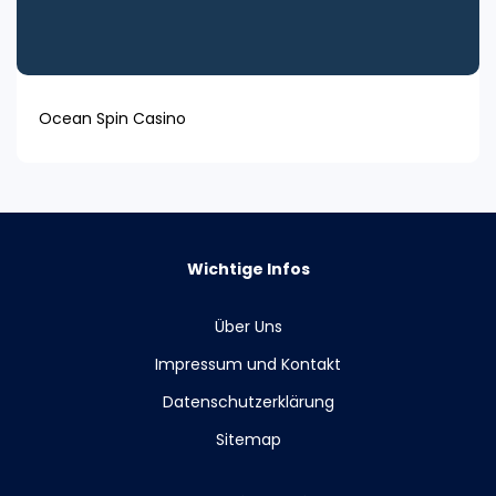
Ocean Spin Casino
Wichtige Infos
Über Uns
Impressum und Kontakt
Datenschutzerklärung
Sitemap