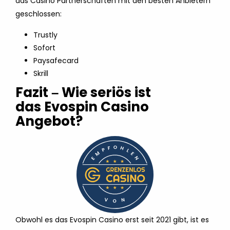
das Casino Partnerschaften mit den besten Anbietern
geschlossen:
Trustly
Sofort
Paysafecard
Skrill
Fazit – Wie seriös ist
das Evospin Casino
Angebot?
Obwohl es das Evospin Casino erst seit 2021 gibt, ist es