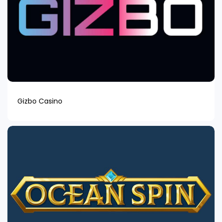
Gizbo Casino