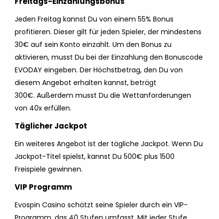
Freitags-Einzahlungsbonus
Jeden Freitag kannst Du von einem 55% Bonus
profitieren. Dieser gilt für jeden Spieler, der mindestens
30€ auf sein Konto einzahlt. Um den Bonus zu
aktivieren, musst Du bei der Einzahlung den Bonuscode
EVODAY eingeben. Der Höchstbetrag, den Du von
diesem Angebot erhalten kannst, beträgt
300€. Außerdem musst Du die Wettanforderungen
von 40x erfüllen.
Täglicher Jackpot
Ein weiteres Angebot ist der tägliche Jackpot. Wenn Du
Jackpot-Titel spielst, kannst Du 500€ plus 1500
Freispiele gewinnen.
VIP Programm
Evospin Casino schätzt seine Spieler durch ein VIP-
Programm, das 40 Stufen umfasst. Mit jeder Stufe