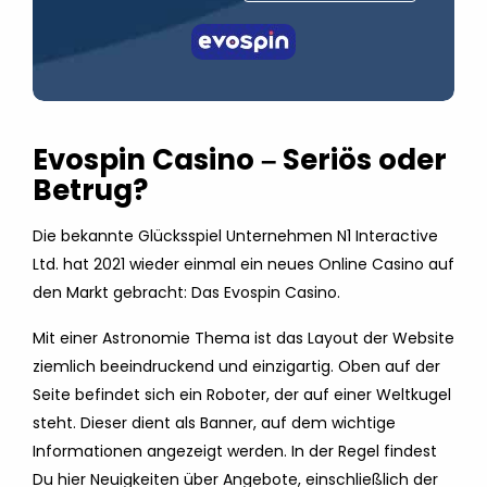
Evospin Casino – Seriös oder
Betrug?
Die bekannte Glücksspiel Unternehmen N1 Interactive
Ltd. hat 2021 wieder einmal ein neues Online Casino auf
den Markt gebracht: Das Evospin Casino.
Mit einer Astronomie Thema ist das Layout der Website
ziemlich beeindruckend und einzigartig. Oben auf der
Seite befindet sich ein Roboter, der auf einer Weltkugel
steht. Dieser dient als Banner, auf dem wichtige
Informationen angezeigt werden. In der Regel findest
Du hier Neuigkeiten über Angebote, einschließlich der