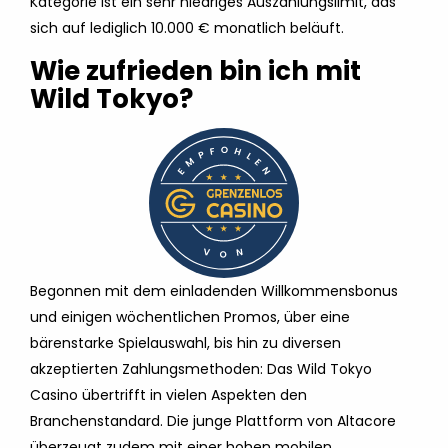
Kategorie ist ein sehr niedriges Auszahlungslimit, das
sich auf lediglich 10.000 € monatlich beläuft.
Wie zufrieden bin ich mit
Wild Tokyo?
Begonnen mit dem einladenden Willkommensbonus
und einigen wöchentlichen Promos, über eine
bärenstarke Spielauswahl, bis hin zu diversen
akzeptierten Zahlungsmethoden: Das Wild Tokyo
Casino übertrifft in vielen Aspekten den
Branchenstandard. Die junge Plattform von Altacore
überzeugt zudem mit einer hohen mobilen