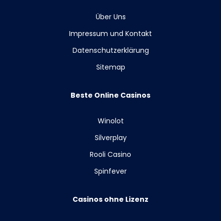
Über Uns
Impressum und Kontakt
Datenschutzerklärung
Sitemap
Beste Online Casinos
Winolot
Silverplay
Rooli Casino
Spinfever
Casinos ohne Lizenz