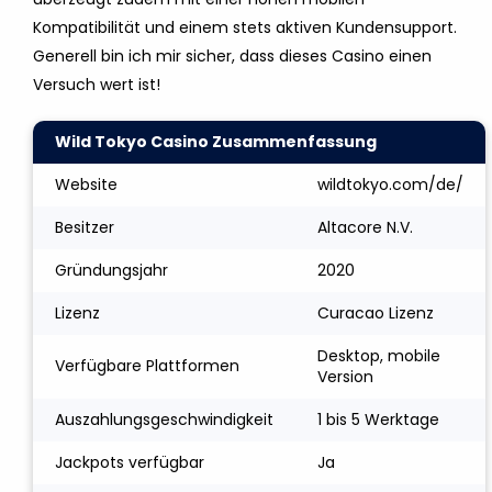
Kompatibilität und einem stets aktiven Kundensupport.
Generell bin ich mir sicher, dass dieses Casino einen
Versuch wert ist!
Wild Tokyo Casino Zusammenfassung
Website
wildtokyo.com/de/
Besitzer
Altacore N.V.
Gründungsjahr
2020
Lizenz
Curacao Lizenz
Desktop, mobile
Verfügbare Plattformen
Version
Auszahlungsgeschwindigkeit
1 bis 5 Werktage
Jackpots verfügbar
Ja