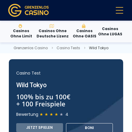
Casinos
Casinos
Casinos Ohne
Casinos
Ohne LUGAS
Ohne Limit
Deutsche Lizenz
Ohne OASIS
Grenzenlos Casino
Casino Tests
Wild Tokyo
Casino Test
Wild Tokyo
100% bis zu 100€
+ 100 Freispiele
Bewertung
★
★
★
★
★
4
JETZT SPIELEN
BONI