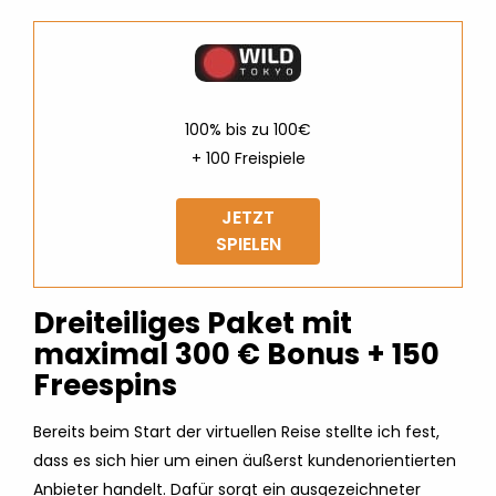
100% bis zu 100€
+ 100 Freispiele
JETZT
SPIELEN
Dreiteiliges Paket mit
maximal 300 € Bonus + 150
Freespins
Bereits beim Start der virtuellen Reise stellte ich fest,
dass es sich hier um einen äußerst kundenorientierten
Anbieter handelt. Dafür sorgt ein ausgezeichneter