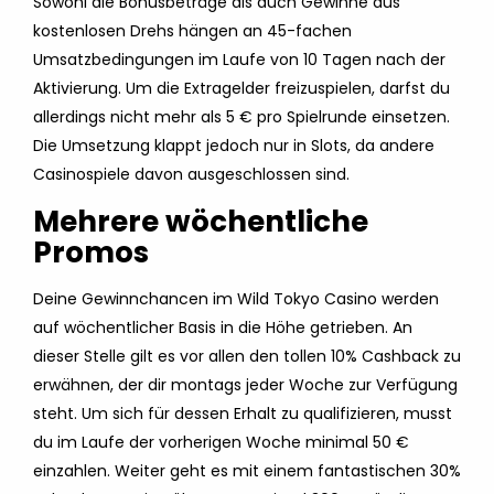
Sowohl die Bonusbeträge als auch Gewinne aus
kostenlosen Drehs hängen an 45-fachen
Umsatzbedingungen im Laufe von 10 Tagen nach der
Aktivierung. Um die Extragelder freizuspielen, darfst du
allerdings nicht mehr als 5 € pro Spielrunde einsetzen.
Die Umsetzung klappt jedoch nur in Slots, da andere
Casinospiele davon ausgeschlossen sind.
Mehrere wöchentliche
Promos
Deine Gewinnchancen im Wild Tokyo Casino werden
auf wöchentlicher Basis in die Höhe getrieben. An
dieser Stelle gilt es vor allen den tollen 10% Cashback zu
erwähnen, der dir montags jeder Woche zur Verfügung
steht. Um sich für dessen Erhalt zu qualifizieren, musst
du im Laufe der vorherigen Woche minimal 50 €
einzahlen. Weiter geht es mit einem fantastischen 30%