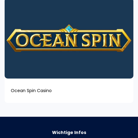
Ocean Spin Casino
Wichtige Infos