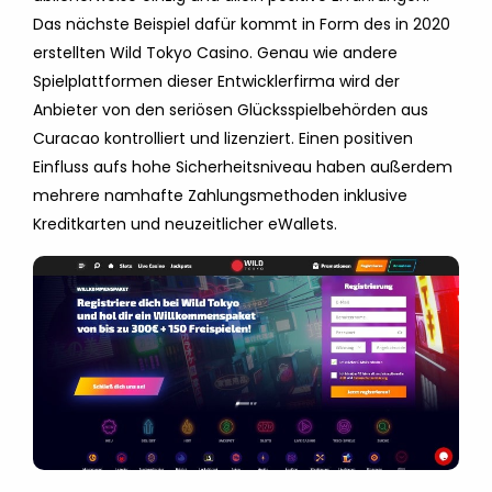
Das nächste Beispiel dafür kommt in Form des in 2020
erstellten Wild Tokyo Casino. Genau wie andere
Spielplattformen dieser Entwicklerfirma wird der
Anbieter von den seriösen Glücksspielbehörden aus
Curacao kontrolliert und lizenziert. Einen positiven
Einfluss aufs hohe Sicherheitsniveau haben außerdem
mehrere namhafte Zahlungsmethoden inklusive
Kreditkarten und neuzeitlicher eWallets.